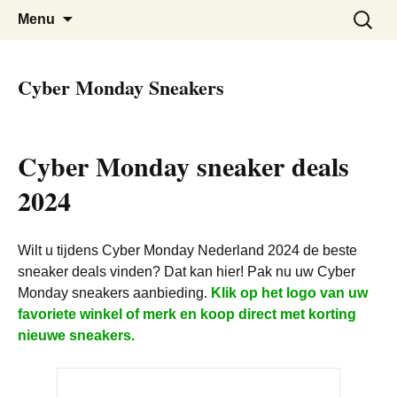
De beste Nederlandse Cyber Monday
Cyber Monday Nederland
Skip
Zoeken
Menu
to
naar:
Deals bij elkaar
content
Cyber Monday Sneakers
Cyber Monday sneaker deals
2024
Wilt u tijdens Cyber Monday Nederland 2024 de beste
sneaker deals vinden? Dat kan hier! Pak nu uw Cyber
Monday sneakers aanbieding.
Klik op het logo van uw
favoriete winkel of merk en koop direct met korting
nieuwe sneakers.