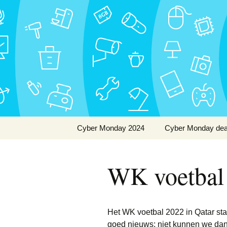
De beste Nederlandse Cyber
Skip
to
Cyber Mon
content
Cyber Monday 2024
Cyber Monday dea
Wat is Cyber Monday?
Apple
WK voetbal 
Wanneer is Cyber
Baby
Monday?
Elektronica
Het WK voetbal 2022 in Qatar sta
Energie
goed nieuws; niet kunnen we dan 