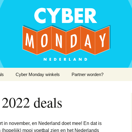
 Monday Deals bij elkaar
day Nederland
ls
Cyber Monday winkels
Partner worden?
Apple AirPods
2022 deals
Apple iPhone
Kinderwagen
iPhone 13
Apple iMac
Camera’s
iPhone 13 Mini
rt in november, en Nederland doet mee! En dat is
Apple iPad
E-readers
iPhone 13 Pro
(hopelijk) mooi voetbal zien en het Nederlands