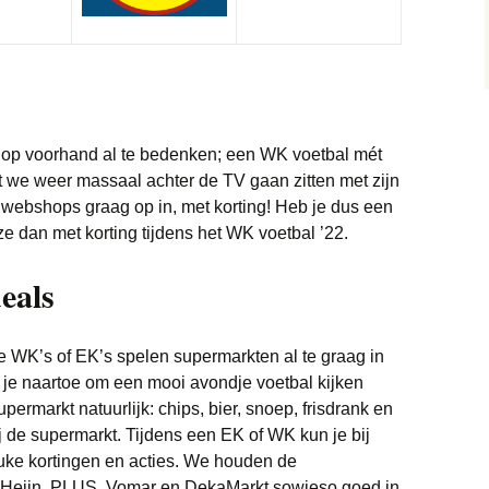
Google Home
Trainingspakken
Wasdroger
Koptelefoon
Samsung Galaxy Buds
Live
Wasmachine
Monitor
Waterkokers
Smartphone
Samsung Galaxy
a op voorhand al te bedenken; een WK voetbal mét
at we weer massaal achter de TV gaan zitten met zijn
Keuken
Soundbar
Sim Only
Sonos
a webshops graag op in, met korting! Heb je dus een
e dan met korting tijdens het WK voetbal ’22.
Stofzuigers
eals
Scheerapparaat
Tablets
 WK’s of EK’s spelen supermarkten al te graag in
 je naartoe om een mooi avondje voetbal kijken
Televisie
rmarkt natuurlijk: chips, bier, snoep, frisdrank en
ij de supermarkt. Tijdens een EK of WK kun je bij
Xbox
Xbox Series X
uke kortingen en acties. We houden de
t Heijn, PLUS, Vomar en DekaMarkt sowieso goed in