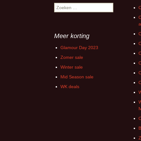
Zoeken
C
naar:
C
a
C
Meer korting
C
Glamour Day 2023
C
Zomer sale
C
Winter sale
C
Mid Season sale
C
WK deals
W
W
C
B
Z