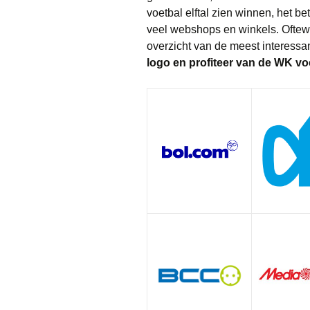
voetbal elftal zien winnen, het be
Kleding
veel webshops en winkels. Oftew
overzicht van de meest interes
Parfum
logo en profiteer van de WK vo
Speelgoed
Vakantie & Dagje
Wonen
Witgoed