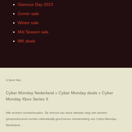
Glamour Day 2023
Zomer sale
Winter sale
Mid Season sale
WK deals
U bent hier:
Cyber Monday Nederland
»
Cyber Monday deals
»
Cyber
Monday Xbox Series X
Alle rechten voorbehouden. De inhoud van deze website mag niet worden
gereproduceerd zonder uitdrukkelijk geschreven toestemming van Cyber-Monday-
Nederland.