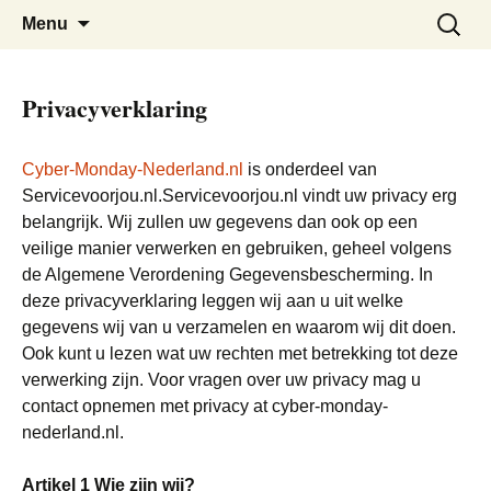
De beste Nederlandse Cyber Monday
Cyber Monday Nederland
Skip
Zoeken
Menu
to
naar:
Deals bij elkaar
content
Privacyverklaring
Cyber-Monday-Nederland.nl
is onderdeel van
Servicevoorjou.nl.Servicevoorjou.nl vindt uw privacy erg
belangrijk. Wij zullen uw gegevens dan ook op een
veilige manier verwerken en gebruiken, geheel volgens
de Algemene Verordening Gegevensbescherming. In
deze privacyverklaring leggen wij aan u uit welke
gegevens wij van u verzamelen en waarom wij dit doen.
Ook kunt u lezen wat uw rechten met betrekking tot deze
verwerking zijn. Voor vragen over uw privacy mag u
contact opnemen met privacy at cyber-monday-
nederland.nl.
Artikel 1
Wie zijn wij?