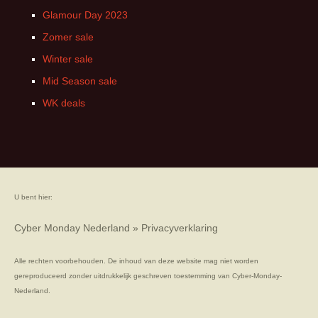
Glamour Day 2023
Zomer sale
Winter sale
Mid Season sale
WK deals
U bent hier:
Cyber Monday Nederland
»
Privacyverklaring
Alle rechten voorbehouden. De inhoud van deze website mag niet worden
gereproduceerd zonder uitdrukkelijk geschreven toestemming van Cyber-Monday-
Nederland.