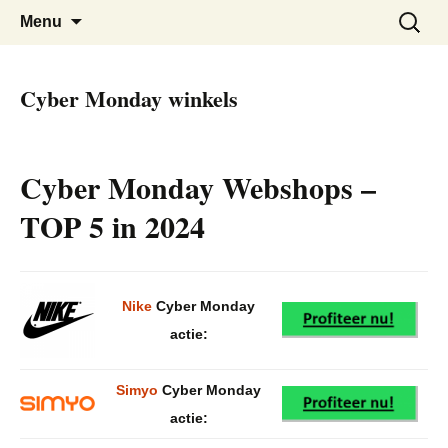
De beste Nederlandse Cyber Monday
Cyber Monday Nederland
Skip
Zoeken
Menu
to
naar:
Deals bij elkaar
content
Cyber Monday winkels
Cyber Monday Webshops –
TOP 5 in 2024
Nike
Cyber Monday
actie:
Simyo
Cyber Monday
actie: