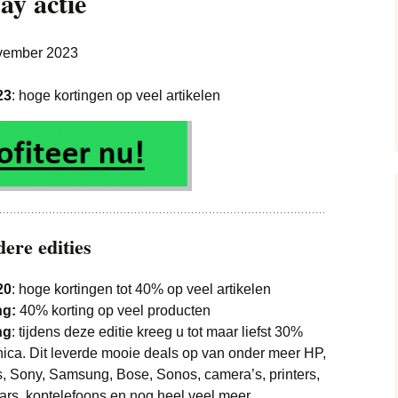
y actie
Apple Macbook
Elektrische
Brillen & Zonnebrillen
iPhone 13 Pro Max
tandenborstel
vember 2023
Apple Watch
Jassen
Make-up
iPhone 12
Internet en TV
23
: hoge kortingen op veel artikelen
Jeans
iPhone 12 Mini
Laptop
 Weg
Kinderkleding
Vliegtickets
iPhone 12 Pro
Koffiemachines
Merkkleding
Wintersport
Bedden
iPhone 12 Pro Max
Boxsprings
Playstation
Playstation 5
Sieraden en horloges
Lampen
Keukenmachine
re edities
Nintendo
Schoenen
Meubels
Koelkast
FIFA 21
20
: hoge kortingen tot 40% op veel artikelen
Sneakers
Philips Hue
Magnetron
ng:
40% korting op veel producten
Games PS4
Call of Duty
ng
: tijdens deze editie kreeg u tot maar liefst 30%
Sport
Gereedschap
Staafmixer
onica. Dit leverde mooie deals op van onder meer HP,
Google Chromecast
s, Sony, Samsung, Bose, Sonos, camera’s, printers,
Tassen & Koffers
Vloerkleden
Vaatwasser
ars, koptelefoons en nog heel veel meer.