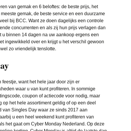
eren van gemak en 6 beloftes: de beste prijs, het
et meeste gemak, de beste service en een duurzame
eveel bij BCC. Want ze doen dagelijks een controle
kende concurrenten en als zij hun prijs verlagen dan
et u binnen 14 dagen na uw aankoop ergens een
et ingewikkeld over en krijgt u het verschil gewoon
wel zo vriendelijk tenslotte.
ay
 feestje, want het hele jaar door zijn er
kheden waar u van kunt profiteren. In sommige
rtingscode, coupon of actiecode voor nodig, maar
 op het hele assortiment geldig of op een deel
ld van Singles Day waar ze sinds 2017 aan
arbij u een heel weekend kunt profiteren van
als het gaat om Cyber Monday Nederland. Op deze
online korting. Cyber Monday is altijd de laatste dag