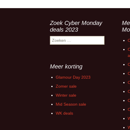
Zoek Cyber Monday
Me
deals 2023
Mo
Zoeken
C
naar:
C
a
C
Meer korting
C
Glamour Day 2023
C
Zomer sale
C
Winter sale
C
Mid Season sale
C
WK deals
W
W