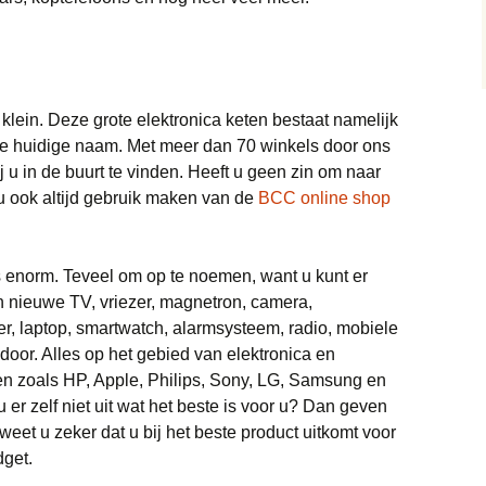
Google Home
Trainingspakken
Wasdroger
Koptelefoon
Samsung Galaxy Buds
Live
Wasmachine
Monitor
klein. Deze grote elektronica keten bestaat namelijk
Waterkokers
de huidige naam. Met meer dan 70 winkels door ons
Smartphone
Samsung Galaxy
bij u in de buurt te vinden. Heeft u geen zin om naar
Keuken
Soundbar
Sim Only
Sonos
u ook altijd gebruik maken van de
BCC online shop
Stofzuigers
is enorm. Teveel om op te noemen, want u kunt er
Scheerapparaat
en nieuwe TV, vriezer, magnetron, camera,
er, laptop, smartwatch, alarmsysteem, radio, mobiele
Tablets
door. Alles op het gebied van elektronica en
en zoals HP, Apple, Philips, Sony, LG, Samsung en
Televisie
er zelf niet uit wat het beste is voor u? Dan geven
eet u zeker dat u bij het beste product uitkomt voor
Xbox
Xbox Series X
dget.