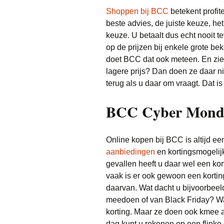
Shoppen bij BCC
betekent profit
beste advies, de juiste keuze, h
keuze. U betaalt dus echt nooit t
op de prijzen bij enkele grote be
doet BCC dat ook meteen. En zi
lagere prijs? Dan doen ze daar ni
terug als u daar om vraagt. Dat is 
BCC Cyber Mond
Online kopen bij BCC is altijd een
aanbiedingen
en kortingsmogelij
gevallen heeft u daar wel een ko
vaak is er ook gewoon een korting
daarvan. Wat dacht u bijvoorbee
meedoen of van Black Friday? Wa
korting. Maar ze doen ook kmee 
dag kunt u rekenen op een flinke 