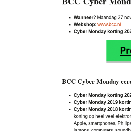
BCC Cyber Monda
Kleding
Wanneer
? Maandag 27 no
Parfum
Webshop
:
www.bcc.nl
Cyber Monday korting 20
Speelgoed
Vakantie & Dagje
Wonen
Witgoed
BCC Cyber Monday eerde
Cyber Monday korting 20
Cyber Monday 2019 korti
Cyber Monday 2018 korti
korting op heel veel elektr
Apple, smartphones, Philip
laptops, computers, soundb