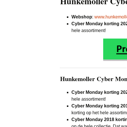
Hunkemöller Cybe
Kleding
Webshop
:
www.hunkemolle
Parfum
Cyber Monday korting 20
hele assortiment!
Speelgoed
Vakantie & Dagje
Wonen
Witgoed
Hunkemoller Cyber Mond
Cyber Monday korting 20
hele assortiment!
Cyber Monday korting 20
korting op het hele assortim
Cyber Monday 2018 korti
op de hele collectie. Dat w