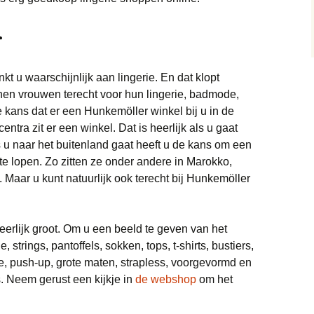
Google Home
Trainingspakken
Wasdroger
r
Koptelefoon
Samsung Galaxy Buds
Live
Wasmachine
Monitor
 u waarschijnlijk aan lingerie. En dat klopt
Waterkokers
nen vrouwen terecht voor hun lingerie, badmode,
Smartphone
Samsung Galaxy
 kans dat er een Hunkemöller winkel bij u in de
Keuken
Soundbar
Sim Only
Sonos
centra zit er een winkel. Dat is heerlijk als u gaat
s u naar het buitenland gaat heeft u de kans om een
Stofzuigers
 te lopen. Zo zitten ze onder andere in Marokko,
aar u kunt natuurlijk ook terecht bij Hunkemöller
Scheerapparaat
Tablets
eerlijk groot. Om u een beeld te geven van het
 strings, pantoffels, sokken, tops, t-shirts, bustiers,
Televisie
ie, push-up, grote maten, strapless, voorgevormd en
s. Neem gerust een kijkje in
de webshop
om het
Xbox
Xbox Series X