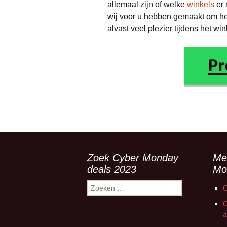
allemaal zijn of welke
winkels
er 
wij voor u hebben gemaakt om he
alvast veel plezier tijdens het wi
Zoek Cyber Monday
Me
deals 2023
Mo
Zoeken
C
naar:
C
a