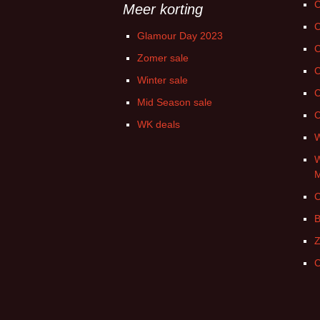
C
Meer korting
C
Glamour Day 2023
C
Zomer sale
C
Winter sale
C
Mid Season sale
C
WK deals
W
W
C
B
Z
C